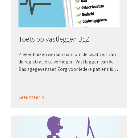
Toets op vastleggen BgZ
Ziekenhuizen werken hard om de kwaliteit van
de registratie te verhogen. Vastleggen van de
Basisgegevensset Zorg voor iedere patiënt is
daarbij een belangrijke stap. De BgZ is
inmiddels vrijwel overal in de epd’s ingebouwd,
dus de systemen kúnnen het. Maar dan…
Lees meer
Registreren zorgverleners die BgZ ook
daadwerkelijk? Voor alle patiënten? En
registreren ze alle relevante onderdelen van die
behoorlijk omvangrijke BgZ?