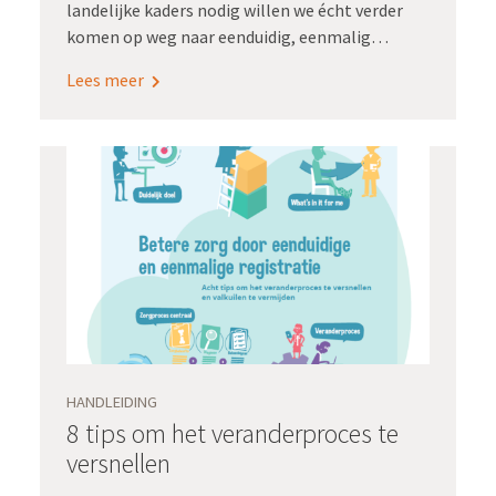
landelijke kaders nodig willen we écht verder
komen op weg naar eenduidig, eenmalig
registreren voor meervoudig gebruik. Luid en
Lees meer
duidelijk lieten ze deze hartenkreet horen, de
partijen die we om tafel hadden in ons project
Implementatiestrategie.
HANDLEIDING
8 tips om het veranderproces te
versnellen