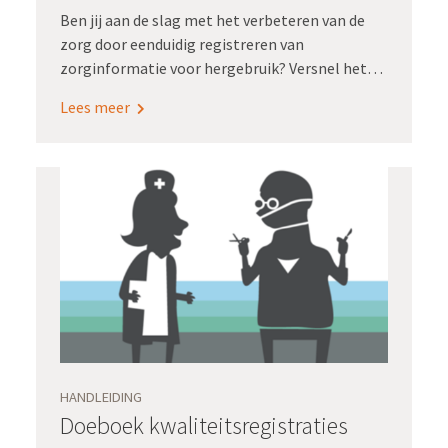
Ben jij aan de slag met het verbeteren van de
zorg door eenduidig registreren van
zorginformatie voor hergebruik? Versnel het
veranderproces met deze acht praktijkgerichte
Lees meer
implementatietips! Deze tips zijn gebaseerd op
de vele kennis en ervaring die Registratie aan de
bron de afgelopen jaren heeft opgedaan. Bij
elke tip vind je links naar tools, good practices,
Verdiepingssessies, animaties enzovoort. Ook
de plaatjes in dit document zijn vrij te gebruiken
in presentaties of andere toepassingen.
HANDLEIDING
Doeboek kwaliteitsregistraties