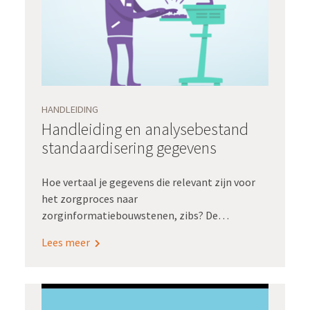
HANDLEIDING
Handleiding en analysebestand
standaardisering gegevens
Hoe vertaal je gegevens die relevant zijn voor
het zorgproces naar
zorginformatiebouwstenen, zibs? De
Handleiding standaardisering gegevens en het
Lees meer
bijbehorende analysebestand geven praktische
handvatten aan iedereen die hiermee bezig is of
gaat.