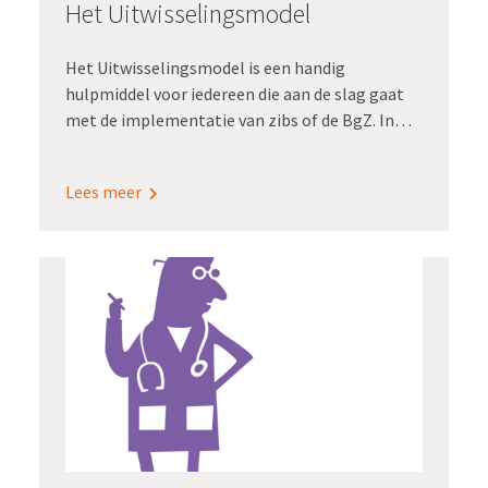
Het Uitwisselingsmodel
Het Uitwisselingsmodel is een handig
hulpmiddel voor iedereen die aan de slag gaat
met de implementatie van zibs of de BgZ. In
drie minuten leggen we je uit hoe het
Uitwisselingsmodel je helpt om structuur te
Lees meer
brengen in de diverse stappen van
implementatie én om het gesprek hierover te
voeren met iedereen die je daarbij nodig hebt.