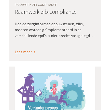
RAAMWERK ZIB-COMPLIANCE
Raamwerk zib-compliance
Hoe de zorginformatiebouwstenen, zibs,
moeten worden geïmplementeerd in de
verschillende epd's is niet precies vastgelegd.
Dat geeft ruimte voor interpretatie, hetgeen
leidt tot ongewenste verschillen. Daardoor lukt
Lees meer
de feitelijke uitwisseling ondanks alle goede
bedoelingen in de praktijk vaak niet, of niet
volledig.