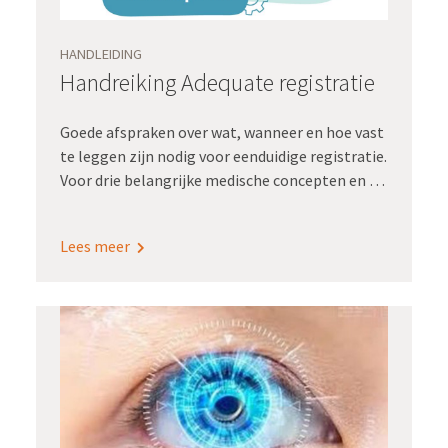
HANDLEIDING
Handreiking Adequate registratie
Goede afspraken over wat, wanneer en hoe vast
te leggen zijn nodig voor eenduidige registratie.
Voor drie belangrijke medische concepten en de
bijbehorende zibs zijn die afspraken er nu.
Opgesteld door werkgroepen met een brede
Lees meer
vertegenwoordiging van medisch specialisten.
De handreiking ligt nu ter vaststelling bij de
Raad Kwaliteit van de FMS.