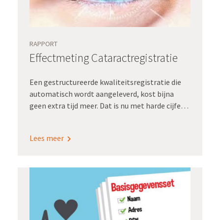
RAPPORT
Effectmeting Cataractregistratie
Een gestructureerde kwaliteitsregistratie die
automatisch wordt aangeleverd, kost bijna
geen extra tijd meer. Dat is nu met harde cijfers
aangetoond. De registratielast van de
kwaliteitsregistratie cataract is in het
Lees meer
Radboudumc met 80 procent afgenomen. En
het kan misschien nog wel lager!