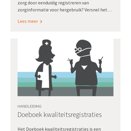
zorg door eenduidig registreren van
zorginformatie voor hergebruik? Versnel het
veranderproces met deze acht praktijkgerichte
Lees meer
implementatietips! Deze tips zijn gebaseerd op
de vele kennis en ervaring die Registratie aan de
bron de afgelopen jaren heeft opgedaan. Bij
elke tip vind je links naar tools, good practices,
Verdiepingssessies, animaties enzovoort. Ook
de plaatjes in dit document zijn vrij te gebruiken
in presentaties of andere toepassingen.
HANDLEIDING
Doeboek kwaliteitsregistraties
Het Doeboek kwaliteitsregistraties is een