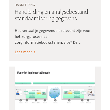
HANDLEIDING
Handleiding en analysebestand
standaardisering gegevens
Hoe vertaal je gegevens die relevant zijn voor
het zorgproces naar
zorginformatiebouwstenen, zibs? De
Handleiding standaardisering gegevens en het
Lees meer
bijbehorende analysebestand geven praktische
handvatten aan iedereen die hiermee bezig is of
gaat.