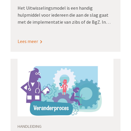
Het Uitwisselingsmodel is een handig
hulpmiddel voor iedereen die aan de slag gaat
met de implementatie van zibs of de BgZ. In
drie minuten leggen we je uit hoe het
Uitwisselingsmodel je helpt om structuur te
Lees meer
brengen in de diverse stappen van
implementatie én om het gesprek hierover te
voeren met iedereen die je daarbij nodig hebt.
HANDLEIDING