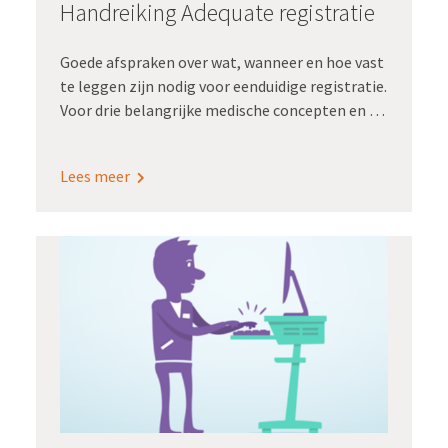
Handreiking Adequate registratie
Goede afspraken over wat, wanneer en hoe vast
te leggen zijn nodig voor eenduidige registratie.
Voor drie belangrijke medische concepten en de
bijbehorende zibs zijn die afspraken er nu.
Opgesteld door werkgroepen met een brede
Lees meer
vertegenwoordiging van medisch specialisten.
De handreiking ligt nu ter vaststelling bij de
Raad Kwaliteit van de FMS.