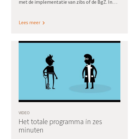
met de implementatie van zibs of de BgZ. In
drie minuten leggen we je uit hoe het
Uitwisselingsmodel je helpt om structuur te
Lees meer
brengen in de diverse stappen van
implementatie én om het gesprek hierover te
voeren met iedereen die je daarbij nodig hebt.
VIDEO
Het totale programma in zes
minuten