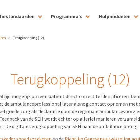
tiestandaarden
Programma's
Hulpmiddelen
hten
Terugkoppeling (12)
Terugkoppeling (12)
t altijd mogelijk om een patiënt direct correct te identificeren. D
oet de ambulanceprofessional later alsnog contact opnemen met d
el goede zorg als declaratie door de regionale ambulancevoorzie
eedback van de SEH wordt echter op allerlei manieren verzameld: t
iënt. De digitale terugkoppeling van SEH naar de ambulance brengt 
itskader spoedzorgketen
en de
Richtlijn Gegevensuitwisseling acu