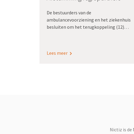
De bestuurders van de
ambulancevoorziening en het ziekenhuis
besluiten om het terugkoppeling (12)
bericht van de SEH naar de
ambulancevoorziening te implementeren
(als onderdeel van de informatie standaar
Lees meer
acute zorg).
Nictiz is d