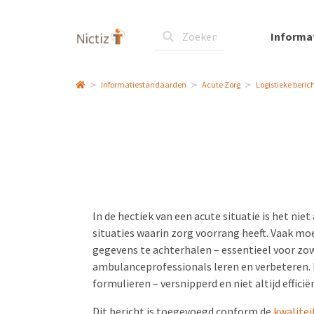
Informa
Informatiestandaarden
Acute Zorg
Logistieke beric
In de hectiek van een acute situatie is het nie
situaties waarin zorg voorrang heeft. Vaak m
gegevens te achterhalen – essentieel voor zow
ambulanceprofessionals leren en verbeteren. F
formulieren – versnipperd en niet altijd effic
Dit bericht is toegevoegd conform de
kwalite