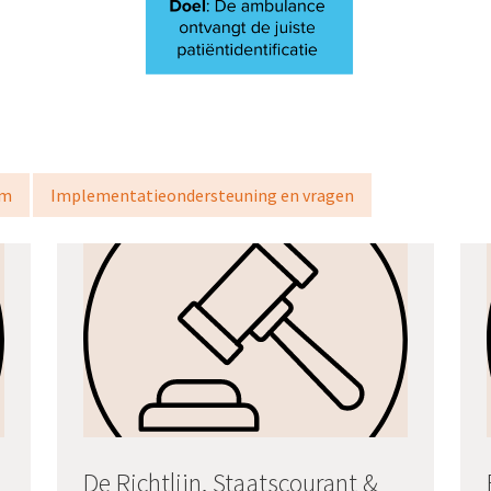
em
Implementatieondersteuning en vragen
De Richtlijn, Staatscourant &