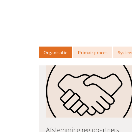
Organisatie
Primair proces
Syste
Afstemming regiopartners