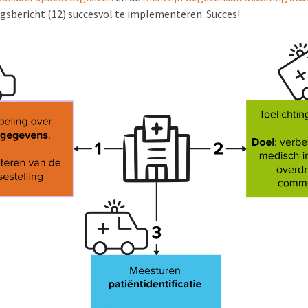
sbericht (12) succesvol te implementeren. Succes!