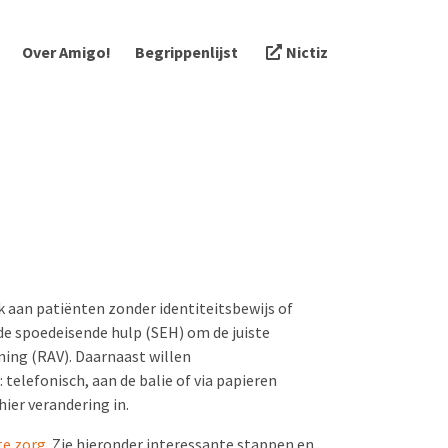
Over Amigo!
Begrippenlijst
Nictiz
enk aan patiënten zonder identiteitsbewijs of
e spoedeisende hulp (SEH) om de juiste
ning (RAV). Daarnaast willen
elefonisch, aan de balie of via papieren
hier verandering in.
te zorg
. Zie hieronder interessante stappen en