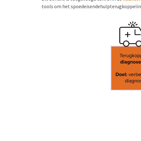
tools om het spoedeisendehulpterugkoppeling