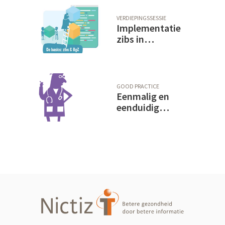
VERDIEPINGSSESSIE
Implementatie
zibs in
Maastricht
UMC+
GOOD PRACTICE
Eenmalig en
eenduidig
registreren is
het nieuwe
normaal -
Maastricht
UMC+