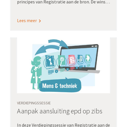
principes van Registratie aan de bron. De winst:
een minder hoge registratielast en kwalitatief
goede dashboardinformatie om te sturen op
Lees meer
uitkomsten. Bovendien maakt zo’n generieke
inrichting snelle opschaling naar alle
zorgpaden mogelijk.
VERDIEPINGSSESSIE
Aanpak aansluiting epd op zibs
In deze Verdiepingssessie van Registratie aan de