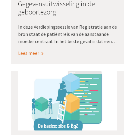
Gegevensuitwisseling in de
geboortezorg
In deze Verdiepingssessie van Registratie aan de
bron staat de patiëntreis van de aanstaande
moeder centraal. In het beste geval is dat een
overzichtelijke reis via verloskundige,
Lees meer
echoscopiste naar kraamzorg en
consultatiebureau. Maar wat als er complicaties
zijn waarbij meerdere zorgdisciplines moeten
worden geconsulteerd? steeds opnieuw haar
verhaal vertellen, terwijl zorgverleners de
informatie voor de zoveelste keer moeten
overtypen. Susanne Zuidhof en Thomas Nap van
VIPP Babyconnect vertellen je in deze
Verdiepingssessie dat dit in de geboortezorg
ook anders kan en moet. Met hun programma
Babyconnect ondersteunen ze, in