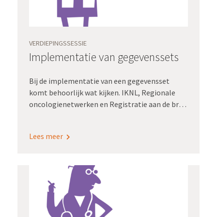
VERDIEPINGSSESSIE
Implementatie van gegevenssets
Bij de implementatie van een gegevensset
komt behoorlijk wat kijken. IKNL, Regionale
oncologienetwerken en Registratie aan de bron
werken daarom samen aan handvatten om de
implementatie van gegevenssets makkelijker
Lees meer
te maken.