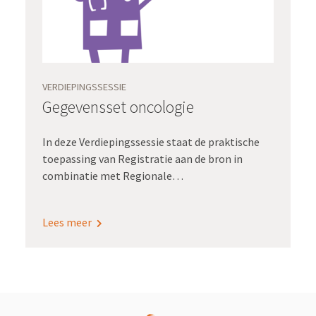
VERDIEPINGSSESSIE
Gegevensset oncologie
In deze Verdiepingssessie staat de praktische
toepassing van Registratie aan de bron in
combinatie met Regionale
oncologienetwerken en Waardegedreven zorg
centraal. Onder leiding van Lana Aziz, adviseur
Lees meer
bij Registratie aan de bron, presenteren
neuroloog Maaike Schuur, arts-onderzoeker
Merijn de Swart en themamanager Eefje van
Kessel de toepassing van Registratie aan de
bron en Waardegedreven zorg binnen het
Hersentumorcentrum Amsterdam (onderdeel