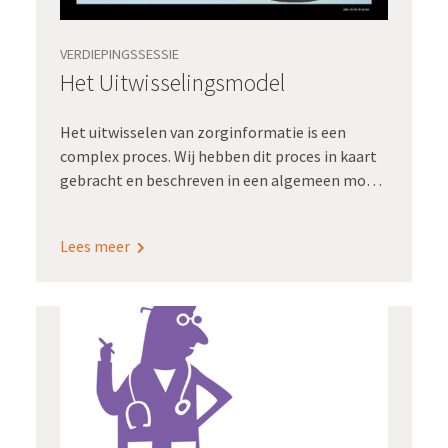
VERDIEPINGSSESSIE
Het Uitwisselingsmodel
Het uitwisselen van zorginformatie is een
complex proces. Wij hebben dit proces in kaart
gebracht en beschreven in een algemeen model
met acht stappen: Het Uitwisselingsmodel. Het
model helpt om op een gestructureerde manier
Lees meer
in kaart te brengen wat er komt kijken bij het
uitwisselen van gegevens op basis van zibs.
Adviseur Gé Klein Wolterink legt in deze
compacte sessie uit hoe het model werkt en
hoe je dit het beste in je eigen omgeving kunt
toepassen.