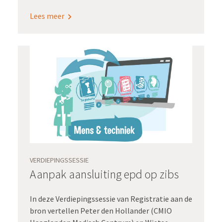
goede dashboardinformatie om te sturen op
Lees meer
uitkomsten. Bovendien maakt zo’n generieke
inrichting snelle opschaling naar alle
zorgpaden mogelijk.
VERDIEPINGSSESSIE
Aanpak aansluiting epd op zibs
In deze Verdiepingssessie van Registratie aan de
bron vertellen Peter den Hollander (CMIO