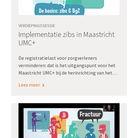
VERDIEPINGSSESSIE
Implementatie zibs in Maastricht
UMC+
De registratielast voor zorgverleners
verminderen: dat is het uitgangspunt voor het
Maastricht UMC+ bij de herinrichting van het
verpleegkundig zorgproces. Verpleegkundigen
Lees meer
praten mee over welke
zorginformatiebouwstenen, zibs, ze nodig
hebben om hun werk goed te kunnen doen. Het
MUMC+ bouwt die zibs ook nog eens zelf in. Hoe
ze dit doen, daarover hielden we een
Verdiepingssessie. Renaldo Secchi, CNIO bij het
MUMC+, en Martine Lipsch, projectmanager