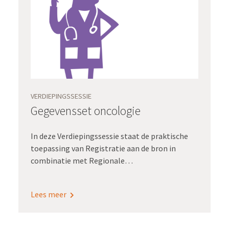
VERDIEPINGSSESSIE
Gegevensset oncologie
In deze Verdiepingssessie staat de praktische
toepassing van Registratie aan de bron in
combinatie met Regionale
oncologienetwerken en Waardegedreven zorg
centraal. Onder leiding van Lana Aziz, adviseur
Lees meer
bij Registratie aan de bron, presenteren
neuroloog Maaike Schuur, arts-onderzoeker
Merijn de Swart en themamanager Eefje van