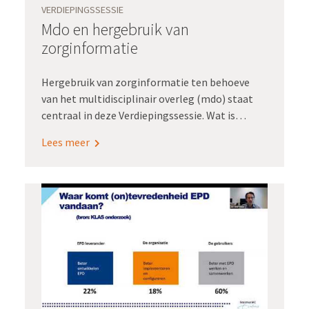
VERDIEPINGSSESSIE
veilige digitale gegevensuitwisseling rondom
Mdo en hergebruik van
de zorgvraag en het zorgproces van de
zorginformatie
geboorte.
Hergebruik van zorginformatie ten behoeve
van het multidisciplinair overleg (mdo) staat
centraal in deze Verdiepingssessie. Wat is
ervoor nodig om gegevens die elders in het epd
Lees meer
zijn vastgelegd, geautomatiseerd op te halen
voor het mdo? En hoe komt informatie uit het
mdo weer automatisch in het epd terecht?