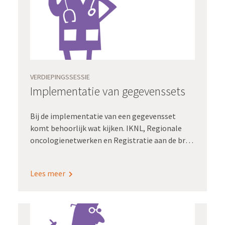
VERDIEPINGSSESSIE
Implementatie van gegevenssets
Bij de implementatie van een gegevensset
komt behoorlijk wat kijken. IKNL, Regionale
oncologienetwerken en Registratie aan de bron
werken daarom samen aan handvatten om de
implementatie van gegevenssets makkelijker
Lees meer
te maken.