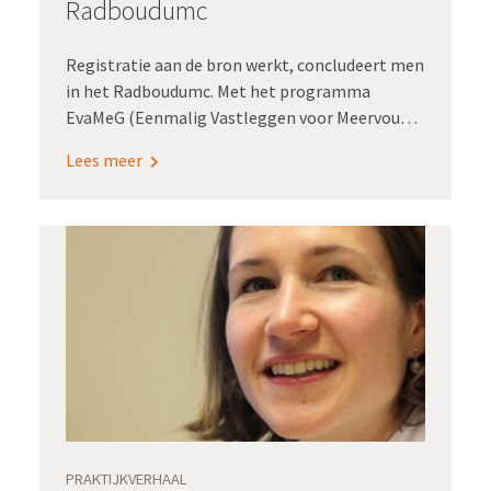
Radboudumc
Registratie aan de bron werkt, concludeert men
in het Radboudumc. Met het programma
EvaMeG (Eenmalig Vastleggen voor Meervoudig
Gebruik) wordt zorginformatie gestructureerd
Lees meer
vastgelegd in het epd. ‘Met die data, daarmee
heb je goud in handen!’ Liesbeth Langenhuysen,
programmamanager EvaMeG in het
Radboudumc, kan het niet genoeg
benadrukken.
PRAKTIJKVERHAAL