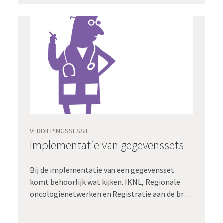
uitwisselen van gegevens op basis van zibs.
Adviseur Gé Klein Wolterink legt in deze
compacte sessie uit hoe het model werkt en
hoe je dit het beste in je eigen omgeving kunt
toepassen.
VERDIEPINGSSESSIE
Implementatie van gegevenssets
Bij de implementatie van een gegevensset
komt behoorlijk wat kijken. IKNL, Regionale
oncologienetwerken en Registratie aan de bron
werken daarom samen aan handvatten om de
implementatie van gegevenssets makkelijker