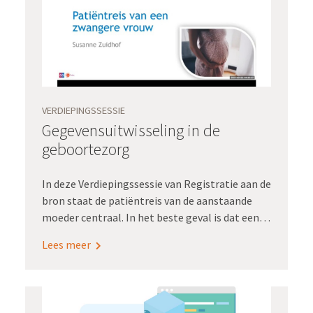
administratielast schelen als die informatie
geautomatiseerd kon worden uitgewisseld!”
VERDIEPINGSSESSIE
Gegevensuitwisseling in de
geboortezorg
In deze Verdiepingssessie van Registratie aan de
bron staat de patiëntreis van de aanstaande
moeder centraal. In het beste geval is dat een
overzichtelijke reis via verloskundige,
Lees meer
echoscopiste naar kraamzorg en
consultatiebureau. Maar wat als er complicaties
zijn waarbij meerdere zorgdisciplines moeten
worden geconsulteerd? steeds opnieuw haar