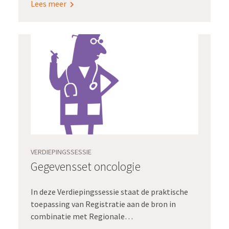
Lees meer
te maken.
VERDIEPINGSSESSIE
Gegevensset oncologie
In deze Verdiepingssessie staat de praktische
toepassing van Registratie aan de bron in
combinatie met Regionale
oncologienetwerken en Waardegedreven zorg