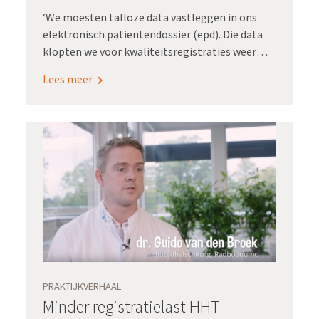
‘We moesten talloze data vastleggen in ons
elektronisch patiëntendossier (epd). Die data
klopten we voor kwaliteitsregistraties weer
over in een ander systeem. Waar we naar toe
Lees meer
wilden is het eenmalig vastleggen van data, die
we ook konden gebruiken voor
kwaliteitsregistratie en research. Dát was onze
filosofie toen we begonnen in 2015.’
PRAKTIJKVERHAAL
Minder registratielast HHT -