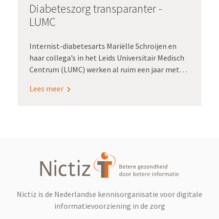
Diabeteszorg transparanter -
LUMC
Internist-diabetesarts Mariëlle Schroijen en
haar collega’s in het Leids Universitair Medisch
Centrum (LUMC) werken al ruim een jaar met
een elektronisch patiëntendossier (epd) dat is
Lees meer
afgestemd op het zorgpad van de
diabetespatiënt. En dat werkt goed, zo wijst de
praktijk uit:
Nictiz is de Nederlandse kennisorganisatie voor digitale
informatievoorziening in de zorg