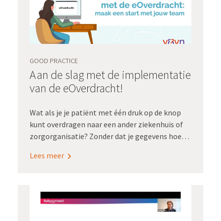
van een zorgprocesanalyse.
GOOD PRACTICE
Aan de slag met de implementatie
van de eOverdracht!
Wat als je je patiënt met één druk op de knop
kunt overdragen naar een ander ziekenhuis of
zorgorganisatie? Zonder dat je gegevens hoeft
over te typen met het risico dat informatie
Lees meer
verkeerd of niet overkomt? Voor Sanne
Kleefstra en Linda Geurtsen,
wijkverpleegkundigen bij zorgorganisatie
Evean, zou dat een wereld van verschil
betekenen: “We zitten soms halve dagen op
kantoor overdrachten te tikken. Het zou zoveel