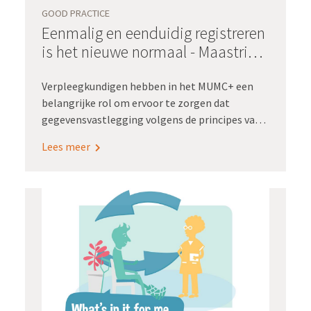
GOOD PRACTICE
aan het werk is, met
Eenmalig en eenduidig registreren
zorginformatiebouwstenen.
is het nieuwe normaal - Maastricht
UMC+
Verpleegkundigen hebben in het MUMC+ een
belangrijke rol om ervoor te zorgen dat
gegevensvastlegging volgens de principes van
Registratie aan de bron gebeurt. Ze denken mee
Lees meer
over welke verpleegkundige gegevens ze nodig
hebben om hun werkprocessen optimaal te
kunnen uitvoeren.