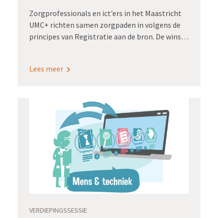
Zorgprofessionals en ict’ers in het Maastricht
UMC+ richten samen zorgpaden in volgens de
principes van Registratie aan de bron. De winst:
een minder hoge registratielast en kwalitatief
goede dashboardinformatie om te sturen op
Lees meer
uitkomsten. Bovendien maakt zo’n generieke
inrichting snelle opschaling naar alle
zorgpaden mogelijk.
VERDIEPINGSSESSIE