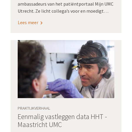
ambassadeurs van het patiëntportaal Mijn UMC
Utrecht. Ze licht collega’s voor en moedigt
gebruik van Mijn UMC Utrecht aan. Zo dragen
Lees meer
Bijlsma en haar collega-ambassadeurs bij aan
een van de doelstellingen van Registratie aan
de bron: elke patiënt heeft toegang tot zijn
zorginformatie en voert regie op zijn of haar
gezondheid.
PRAKTIJKVERHAAL
Eenmalig vastleggen data HHT -
Maastricht UMC