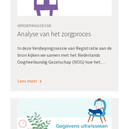
VERDIEPINGSSESSIE
Analyse van het zorgproces
In deze Verdiepingssessie van Registratie aan de
bron kijken we samen met het Nederlands
Oogheelkundig Gezelschap (NOG) hoe het
zorgproces centraal gesteld wordt bij de
realisatie van de aanlevering van gegevens
Lees meer
rondom cataract operaties. Oogarts Anthony
Raijmakers schetst zijn ervaringen vanuit de
praktijk. Hiernaast geeft adviseur
kwaliteitsregistratie Hilde Schwantje van het
programma Registratie aan de bron toelichting
op het belang van het centraal stellen van het
zorgproces en de methodiek voor het uitvoeren