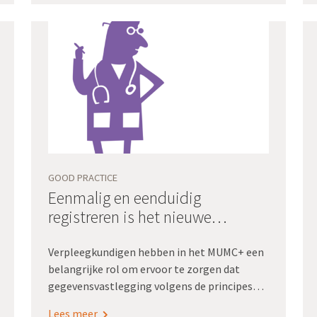
uitkomsten. Bovendien maakt zo’n generieke
inrichting snelle opschaling naar alle
zorgpaden mogelijk.
GOOD PRACTICE
Eenmalig en eenduidig
registreren is het nieuwe
normaal - Maastricht UMC+
Verpleegkundigen hebben in het MUMC+ een
belangrijke rol om ervoor te zorgen dat
gegevensvastlegging volgens de principes
van Registratie aan de bron gebeurt. Ze
Lees meer