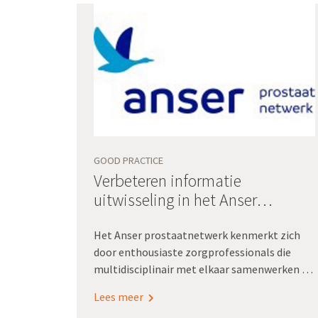
GOOD PRACTICE
Verbeteren informatie
uitwisseling in het Anser
prostaatnetwerk
Het Anser prostaatnetwerk kenmerkt zich
door enthousiaste zorgprofessionals die
multidisciplinair met elkaar samenwerken én
die gedreven zijn om eenduidig, eenmalig
Lees meer
registreren voor hergebruik voor elkaar te