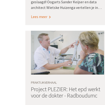
geslaagd! Oogarts Sander Keijser en data
architect Wietske Huizenga vertellen je in
een paar minuten hoe Radboudumc de
Lees meer
kwaliteitsregistratie cataract
verduurzaamde.
PRAKTIJKVERHAAL
Project PLEZIER: Het epd werkt
voor de dokter - Radboudumc