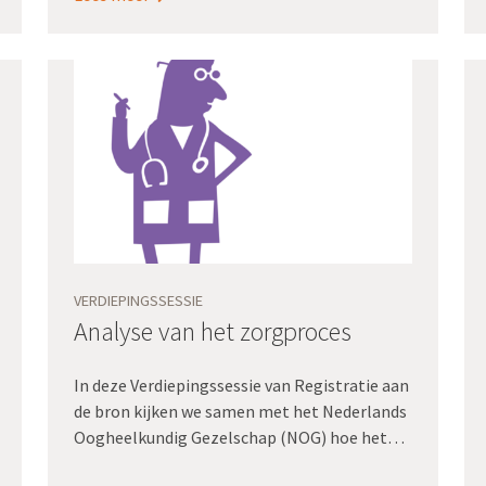
denken mee over welke verpleegkundige
gegevens ze nodig hebben om hun
werkprocessen optimaal te kunnen
uitvoeren.
VERDIEPINGSSESSIE
Analyse van het zorgproces
In deze Verdiepingssessie van Registratie aan
de bron kijken we samen met het Nederlands
Oogheelkundig Gezelschap (NOG) hoe het
zorgproces centraal gesteld wordt bij de