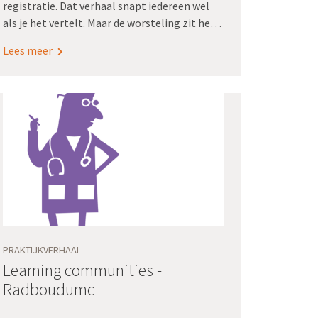
registratie. Dat verhaal snapt iedereen wel
als je het vertelt. Maar de worsteling zit hem
in: hoe maak je de stappen die daar eerst nog
Lees meer
wel voor gezet moeten worden concreet en
aansprekend?’ Dat zegt Saskia de Jong,
roadmaptrekker in het UMCG van Registratie
aan de bron.
PRAKTIJKVERHAAL
Learning communities -
Radboudumc