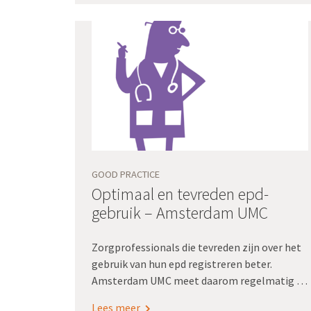
krijgen. Ze pakten dit samen met Registratie
aan de bron op om hier handen en voeten aan
te geven.
GOOD PRACTICE
Optimaal en tevreden epd-
gebruik – Amsterdam UMC
Zorgprofessionals die tevreden zijn over het
gebruik van hun epd registreren beter.
Amsterdam UMC meet daarom regelmatig de
epd-tevredenheid onder zorgprofessionals.
Lees meer