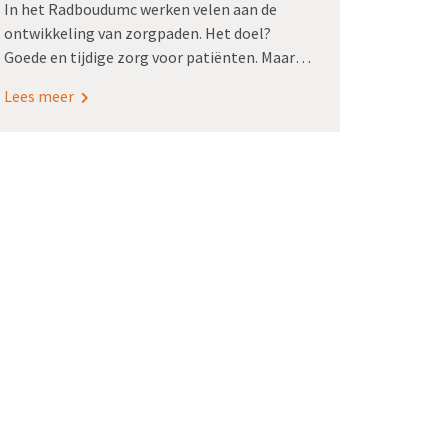
In het Radboudumc werken velen aan de
ontwikkeling van zorgpaden. Het doel?
Goede en tijdige zorg voor patiënten. Maar
hoe krijg je medische afdelingen nu echt
Lees meer
zover dat ze komen tot de analyse en het
maken van afspraken die horen bij een
zorgpad? Marion van der Kolk, gastro-
intestinaal chirurg, bedacht om dat via
zogenoemde learning communities te doen.