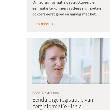
Om zorginformatie gestructureerd en
eenmalig te kunnen vastleggen, moeten
dokters eerst goed en handig met het
elektronisch patiëntendossier (epd) kunnen
Lees meer
werken. En daar schort het nogal eens aan. In
het Radboudumc loopt het project PLEZIER.
Daarin trainen artsen die het werken met het
epd volledig onder de knie hebben, hun
collega’s.
PRAKTIJKVERHAAL
Eenduidige registratie van
zorginformatie - Isala