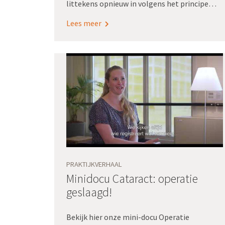
littekens opnieuw in volgens het principe
eenduidig, eenmalig registreren voor
Lees meer
hergebruik. De focus lag hierbij op
waardegedreven zorg vanuit
patiëntperspectief.
PRAKTIJKVERHAAL
Minidocu Cataract: operatie
geslaagd!
Bekijk hier onze mini-docu Operatie