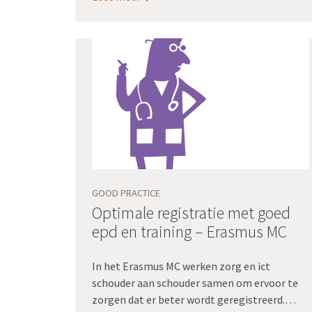
'Als je de resultaten van je onderzoek binnen
hebt, dan ben je er nog niet. Je moet zelf de
vertaalslag maken naar concrete acties', zegt
Viola Brouwer, directeur EvA Servicecentrum.
GOOD PRACTICE
Optimale registratie met goed
epd en training – Erasmus MC
In het Erasmus MC werken zorg en ict
schouder aan schouder samen om ervoor te
zorgen dat er beter wordt geregistreerd.