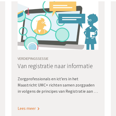
VERDIEPINGSSESSIE
Van registratie naar informatie
Zorgprofessionals en ict’ers in het
Maastricht UMC+ richten samen zorgpaden
in volgens de principes van Registratie aan de
bron. De winst: een minder hoge
registratielast en kwalitatief goede
Lees meer
dashboardinformatie om te sturen op