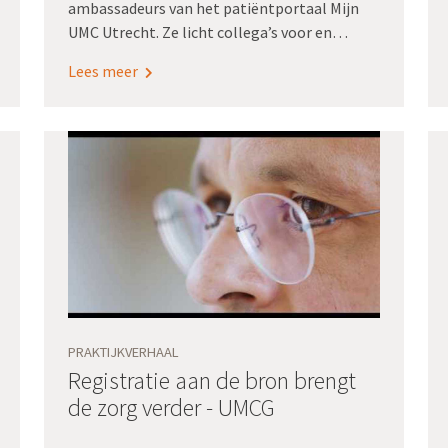
ambassadeurs van het patiëntportaal Mijn
UMC Utrecht. Ze licht collega’s voor en
moedigt gebruik van Mijn UMC Utrecht aan.
Lees meer
Zo dragen Bijlsma en haar collega-
ambassadeurs bij aan een van de
doelstellingen van Registratie aan de bron:
elke patiënt heeft toegang tot zijn
zorginformatie en voert regie op zijn of haar
gezondheid.
PRAKTIJKVERHAAL
Registratie aan de bron brengt
de zorg verder - UMCG