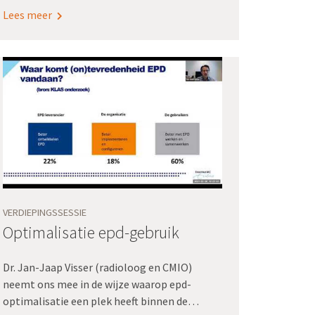
hoeft over te typen met het risico dat
Lees meer
informatie verkeerd of niet overkomt? Voor
Sanne Kleefstra en Linda Geurtsen,
wijkverpleegkundigen bij zorgorganisatie
Evean, zou dat een wereld van verschil
betekenen: “We zitten soms halve dagen op
kantoor overdrachten te tikken. Het zou
zoveel administratielast schelen als die
informatie geautomatiseerd kon worden
uitgewisseld!”
VERDIEPINGSSESSIE
Optimalisatie epd-gebruik
Dr. Jan-Jaap Visser (radioloog en CMIO)
neemt ons mee in de wijze waarop epd-
optimalisatie een plek heeft binnen de