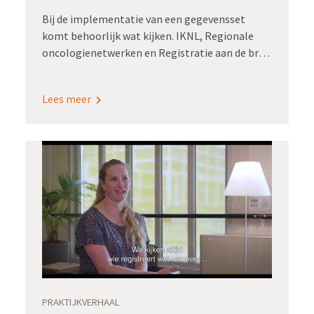
Bij de implementatie van een gegevensset
komt behoorlijk wat kijken. IKNL, Regionale
oncologienetwerken en Registratie aan de bron
werken daarom samen aan handvatten om de
implementatie van gegevenssets makkelijker
Lees meer
te maken.
PRAKTIJKVERHAAL