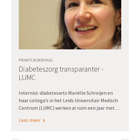
scheelt niet alleen kostbare tijd, maar levert
ook betere data op voor onder meer
wetenschappelijk onderzoek. De
verduurzaamde dataset LROI is te vinden bij de
Nederlandse Orthopaedische Vereniging (NOV),
de wetenschappelijke vereniging van
orthopedisch chirurgen.
PRAKTIJKVERHAAL
Diabeteszorg transparanter -
LUMC
Internist-diabetesarts Mariëlle Schroijen en
haar collega’s in het Leids Universitair Medisch
Centrum (LUMC) werken al ruim een jaar met
een elektronisch patiëntendossier (epd) dat is
Lees meer
afgestemd op het zorgpad van de
diabetespatiënt. En dat werkt goed, zo wijst de
praktijk uit: