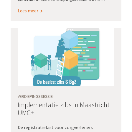
ervoor nodig om gegevens die elders in het epd
Lees meer
zijn vastgelegd, geautomatiseerd op te halen
voor het mdo? En hoe komt informatie uit het
mdo weer automatisch in het epd terecht?
VERDIEPINGSSESSIE
Implementatie zibs in Maastricht
UMC+
De registratielast voor zorgverleners