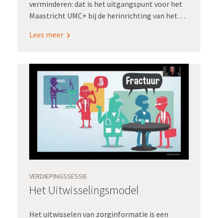
verminderen: dat is het uitgangspunt voor het
Maastricht UMC+ bij de herinrichting van het
verpleegkundig zorgproces. Verpleegkundigen
Lees meer
praten mee over welke
zorginformatiebouwstenen, zibs, ze nodig
hebben om hun werk goed te kunnen doen. Het
MUMC+ bouwt die zibs ook nog eens zelf in. Hoe
ze dit doen, daarover hielden we een
Verdiepingssessie. Renaldo Secchi, CNIO bij het
MUMC+, en Martine Lipsch, projectmanager
CMIO Office bij het MUMC+, verzorgden deze
sessie.
VERDIEPINGSSESSIE
Het Uitwisselingsmodel
Het uitwisselen van zorginformatie is een