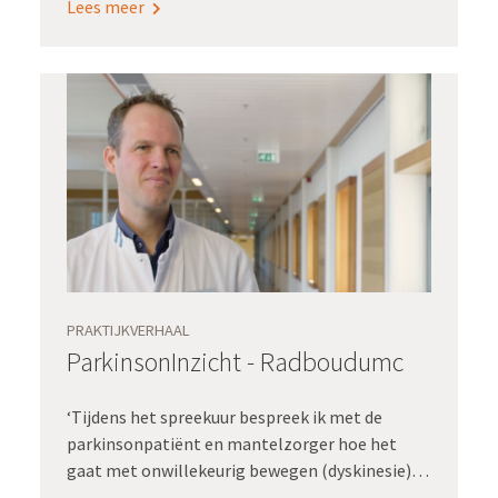
Lees meer
geboorte.
PRAKTIJKVERHAAL
ParkinsonInzicht - Radboudumc
‘Tijdens het spreekuur bespreek ik met de
parkinsonpatiënt en mantelzorger hoe het
gaat met onwillekeurig bewegen (dyskinesie),
vallen en dementie. Die drie vragen, die ik als