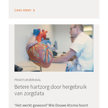
specialist altijd en als eerste stel, zijn als
Lees meer
aparte velden opgenomen in de probleemlijst
in het epd. De zorginformatie die ik daarover
vastleg, wordt nu rechtstreeks aangeleverd aan
onze kwaliteitsregistratie ParkinsonInzicht.’
PRAKTIJKVERHAAL
Betere hartzorg door hergebruik
van zorgdata
‘Het werkt gewoon!’ Wie Douwe Atsma hoort