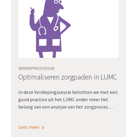
Evean, zou dat een wereld van verschil
betekenen: “We zitten soms halve dagen op
kantoor overdrachten te tikken. Het zou zoveel
administratielast schelen als die informatie
geautomatiseerd kon worden uitgewisseld!”
VERDIEPINGSSESSIE
Optimaliseren zorgpaden in LUMC
In deze Verdiepingssessie belichten we met een
good practice uit het LUMC onder meer het
belang van een analyse van het zorgproces.
Barbara Schooneveldt, klinisch informaticus en
product owner van het Value Based Health Care
Lees meer
IT-Team, vertelt waarom het optimaliseren van
zorgpaden en zorginformatie middels een