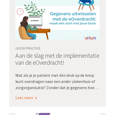
op het belang van het centraal stellen van het
zorgproces en de methodiek voor het uitvoeren
van een zorgprocesanalyse.
GOOD PRACTICE
Aan de slag met de implementatie
van de eOverdracht!
Wat als je je patiënt met één druk op de knop
kunt overdragen naar een ander ziekenhuis of
zorgorganisatie? Zonder dat je gegevens hoeft
over te typen met het risico dat informatie
Lees meer
verkeerd of niet overkomt? Voor Sanne
Kleefstra en Linda Geurtsen,
wijkverpleegkundigen bij zorgorganisatie