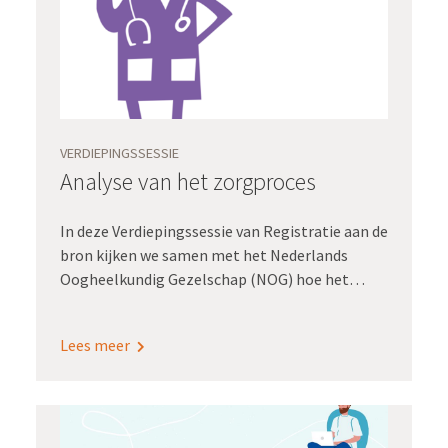
VERDIEPINGSSESSIE
Analyse van het zorgproces
In deze Verdiepingssessie van Registratie aan de
bron kijken we samen met het Nederlands
Oogheelkundig Gezelschap (NOG) hoe het
zorgproces centraal gesteld wordt bij de
realisatie van de aanlevering van gegevens
Lees meer
rondom cataract operaties. Oogarts Anthony
Raijmakers schetst zijn ervaringen vanuit de
praktijk. Hiernaast geeft adviseur
kwaliteitsregistratie Hilde Schwantje van het
programma Registratie aan de bron toelichting