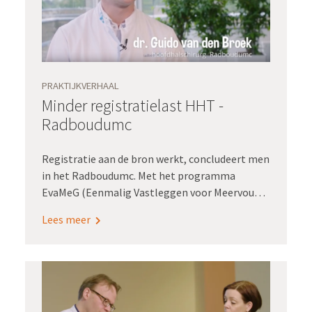
PRAKTIJKVERHAAL
Minder registratielast HHT -
Radboudumc
Registratie aan de bron werkt, concludeert men
in het Radboudumc. Met het programma
EvaMeG (Eenmalig Vastleggen voor Meervoudig
Gebruik) wordt zorginformatie gestructureerd
Lees meer
vastgelegd in het epd. ‘Met die data, daarmee
heb je goud in handen!’ Liesbeth Langenhuysen,
programmamanager EvaMeG in het
Radboudumc, kan het niet genoeg
benadrukken.