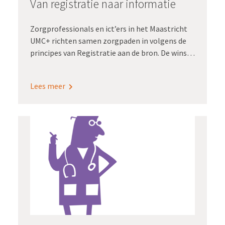
Van registratie naar informatie
Zorgprofessionals en ict’ers in het Maastricht
UMC+ richten samen zorgpaden in volgens de
principes van Registratie aan de bron. De winst:
een minder hoge registratielast en kwalitatief
goede dashboardinformatie om te sturen op
Lees meer
uitkomsten. Bovendien maakt zo’n generieke
inrichting snelle opschaling naar alle
zorgpaden mogelijk.