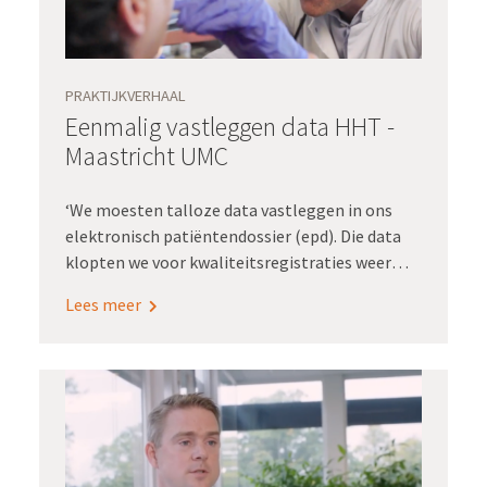
PRAKTIJKVERHAAL
Eenmalig vastleggen data HHT -
Maastricht UMC
‘We moesten talloze data vastleggen in ons
elektronisch patiëntendossier (epd). Die data
klopten we voor kwaliteitsregistraties weer
over in een ander systeem. Waar we naar toe
Lees meer
wilden is het eenmalig vastleggen van data, die
we ook konden gebruiken voor
kwaliteitsregistratie en research. Dát was onze
filosofie toen we begonnen in 2015.’