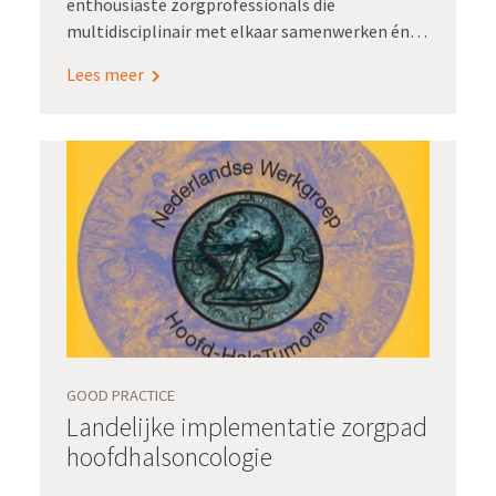
enthousiaste zorgprofessionals die
multidisciplinair met elkaar samenwerken én
die gedreven zijn om eenduidig, eenmalig
Lees meer
registreren voor hergebruik voor elkaar te
krijgen. Ze pakten dit samen met Registratie
aan de bron op om hier handen en voeten aan te
geven.
GOOD PRACTICE
Landelijke implementatie zorgpad
hoofdhalsoncologie