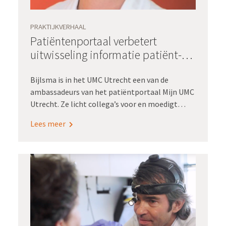
PRAKTIJKVERHAAL
Patiëntenportaal verbetert
uitwisseling informatie patiënt-
arts - UMC Utrecht
Bijlsma is in het UMC Utrecht een van de
ambassadeurs van het patiëntportaal Mijn UMC
Utrecht. Ze licht collega’s voor en moedigt
gebruik van Mijn UMC Utrecht aan. Zo dragen
Lees meer
Bijlsma en haar collega-ambassadeurs bij aan
een van de doelstellingen van Registratie aan
de bron: elke patiënt heeft toegang tot zijn
zorginformatie en voert regie op zijn of haar
gezondheid.