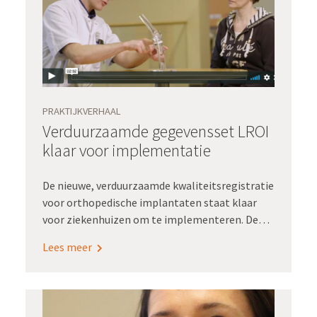
PRAKTIJKVERHAAL
Verduurzaamde gegevensset LROI
klaar voor implementatie
De nieuwe, verduurzaamde kwaliteitsregistratie
voor orthopedische implantaten staat klaar
voor ziekenhuizen om te implementeren. Deze
gegevensset bestaat volledig uit
Lees meer
zorginformatie die relevant is voor het
zorgproces. Als die gestructureerd wordt
vastgelegd in het epd is apart registreren voor
de kwaliteitsregistratie niet meer nodig. Dat