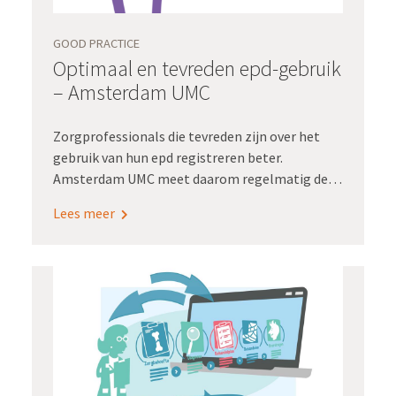
GOOD PRACTICE
Optimaal en tevreden epd-gebruik
– Amsterdam UMC
Zorgprofessionals die tevreden zijn over het
gebruik van hun epd registreren beter.
Amsterdam UMC meet daarom regelmatig de
epd-tevredenheid onder zorgprofessionals. 'Als
Lees meer
je de resultaten van je onderzoek binnen hebt,
dan ben je er nog niet. Je moet zelf de
vertaalslag maken naar concrete acties', zegt
Viola Brouwer, directeur EvA Servicecentrum.