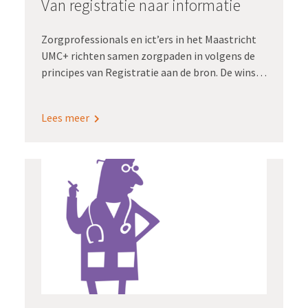
Van registratie naar informatie
Zorgprofessionals en ict’ers in het Maastricht
UMC+ richten samen zorgpaden in volgens de
principes van Registratie aan de bron. De winst:
een minder hoge registratielast en kwalitatief
goede dashboardinformatie om te sturen op
Lees meer
uitkomsten. Bovendien maakt zo’n generieke
inrichting snelle opschaling naar alle
zorgpaden mogelijk.