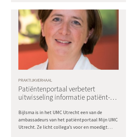
neuroloog Maaike Schuur, arts-onderzoeker
Merijn de Swart en themamanager Eefje van
Kessel de toepassing van Registratie aan de
bron en Waardegedreven zorg binnen het
Hersentumorcentrum Amsterdam (onderdeel
van Amsterdam UMC /Cancer Center
Amsterdam). In deze compacte sessie van een
uur bespreken ze het plan van aanpak, de eerste
resultaten en de lessons learned.
PRAKTIJKVERHAAL
Patiëntenportaal verbetert
uitwisseling informatie patiënt-
arts - UMC Utrecht
Bijlsma is in het UMC Utrecht een van de
ambassadeurs van het patiëntportaal Mijn UMC
Utrecht. Ze licht collega’s voor en moedigt
gebruik van Mijn UMC Utrecht aan. Zo dragen