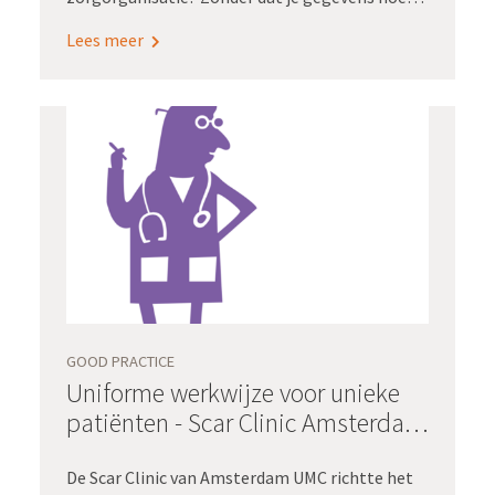
over te typen met het risico dat informatie
Lees meer
verkeerd of niet overkomt? Voor Sanne
Kleefstra en Linda Geurtsen,
wijkverpleegkundigen bij zorgorganisatie
Evean, zou dat een wereld van verschil
betekenen: “We zitten soms halve dagen op
kantoor overdrachten te tikken. Het zou zoveel
administratielast schelen als die informatie
geautomatiseerd kon worden uitgewisseld!”
GOOD PRACTICE
Uniforme werkwijze voor unieke
patiënten - Scar Clinic Amsterdam
UMC
De Scar Clinic van Amsterdam UMC richtte het