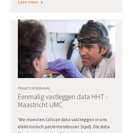
Lees meer
Bijlsma en haar collega-ambassadeurs bij aan
een van de doelstellingen van Registratie aan
de bron: elke patiënt heeft toegang tot zijn
zorginformatie en voert regie op zijn of haar
gezondheid.
PRAKTIJKVERHAAL
Eenmalig vastleggen data HHT -
Maastricht UMC
‘We moesten talloze data vastleggen in ons
elektronisch patiëntendossier (epd). Die data