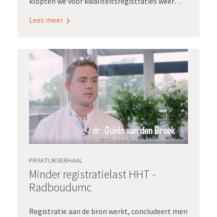
klopten we voor kwaliteitsregistraties weer
over in een ander systeem. Waar we naar toe
Lees meer
wilden is het eenmalig vastleggen van data, die
we ook konden gebruiken voor
kwaliteitsregistratie en research. Dát was onze
filosofie toen we begonnen in 2015.’
PRAKTIJKVERHAAL
Minder registratielast HHT -
Radboudumc
Registratie aan de bron werkt, concludeert men