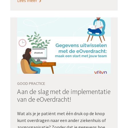
Lees meer
rondom cataract operaties. Oogarts Anthony
Raijmakers schetst zijn ervaringen vanuit de
praktijk. Hiernaast geeft adviseur
kwaliteitsregistratie Hilde Schwantje van het
programma Registratie aan de bron toelichting
op het belang van het centraal stellen van het
zorgproces en de methodiek voor het uitvoeren
van een zorgprocesanalyse.
GOOD PRACTICE
Aan de slag met de implementatie
van de eOverdracht!
Wat als je je patiënt met één druk op de knop
kunt overdragen naar een ander ziekenhuis of
zorgorganisatie? Zonder dat je gegevens hoeft