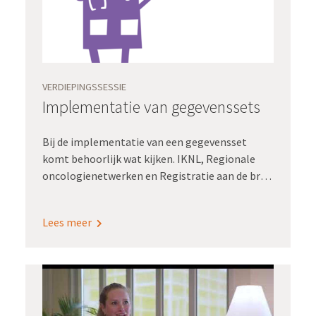
VERDIEPINGSSESSIE
Implementatie van gegevenssets
Bij de implementatie van een gegevensset
komt behoorlijk wat kijken. IKNL, Regionale
oncologienetwerken en Registratie aan de bron
werken daarom samen aan handvatten om de
implementatie van gegevenssets makkelijker
Lees meer
te maken.