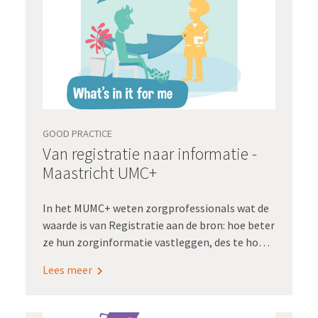
aangesloten zijn bij HartNet Noord-Nederland.
Projectleiders Maarten de Ruiter en Gerard van
Kernebeek van het UMCG vertellen meer over
deze twee pilots.
GOOD PRACTICE
Van registratie naar informatie -
Maastricht UMC+
In het MUMC+ weten zorgprofessionals wat de
waarde is van Registratie aan de bron: hoe beter
ze hun zorginformatie vastleggen, des te hoger
de kwaliteit van de data die ze terugkrijgen
Lees meer
middels dashboards. En daarmee kunnen ze de
kwaliteit van hun zorg verbeteren.