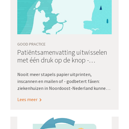
GOOD PRACTICE
Patiëntsamenvatting uitwisselen
met één druk op de knop -
Noordoost-Nederland
Nooit meer stapels papier uitprinten,
inscannen en mailen of - godbetert fáxen:
ziekenhuizen in Noordoost-Nederland kunnen
voortaan alle benodigde patiëntinformatie
Lees meer
probleemloos met elkaar delen via de regionale
infrastructuur XDS-NN. Het gaat om het Martini
Ziekenhuis en het UMCG voor de
oncologiepatiënten en om de ziekenhuizen die