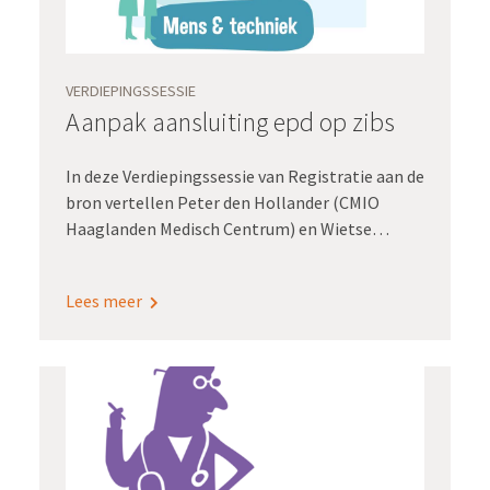
VERDIEPINGSSESSIE
Aanpak aansluiting epd op zibs
In deze Verdiepingssessie van Registratie aan de
bron vertellen Peter den Hollander (CMIO
Haaglanden Medisch Centrum) en Wietse
Klaasen (Implementatiespecialist Furore) over
de implementatie van
Lees meer
zorginformatiebouwstenen in het HMC. Peter
vertelt vanuit zijn rol als CMIO over de impact
op de organisatie. Ook neemt hij ons mee in hoe
hij het onderwerp destijds in het ziekenhuis
onder de aandacht heeft gebracht. Wietse
zoomt in op het proces van inventariseren en
analyseren van de zorginformatiebouwstenen.