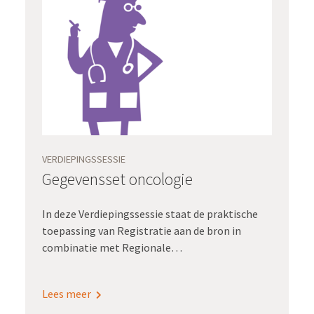
VERDIEPINGSSESSIE
Gegevensset oncologie
In deze Verdiepingssessie staat de praktische
toepassing van Registratie aan de bron in
combinatie met Regionale
oncologienetwerken en Waardegedreven zorg
centraal. Onder leiding van Lana Aziz, adviseur
Lees meer
bij Registratie aan de bron, presenteren