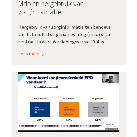
Mdo en hergebruik van
de zorgvraag en het zorgproces van de
zorginformatie
geboorte.
Hergebruik van zorginformatie ten behoeve
van het multidisciplinair overleg (mdo) staat
centraal in deze Verdiepingssessie. Wat is
ervoor nodig om gegevens die elders in het epd
Lees meer
zijn vastgelegd, geautomatiseerd op te halen
voor het mdo? En hoe komt informatie uit het
mdo weer automatisch in het epd terecht?