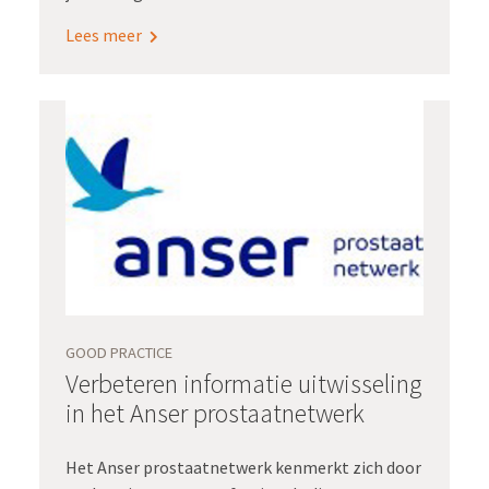
realtime beschikbaar hebt? Als je alle
Lees meer
benodigde gegevens zó uit het epd kunt halen,
zonder overtypen en bijbehorend risico op
fouten? Dit ideale scenario werd werkelijkheid
in het Radboudumc. Sterker nog: daar leidde de
automatische aanlevering aan de
verduurzaamde kwaliteitsregistratie voor
cataractoperaties tot een vermindering van de
registratielast met maar liefst 80 procent én
tot data van hogere kwaliteit.
GOOD PRACTICE
Verbeteren informatie uitwisseling
in het Anser prostaatnetwerk
Het Anser prostaatnetwerk kenmerkt zich door