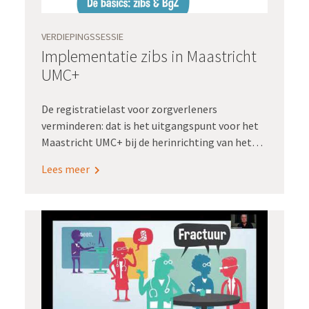
VERDIEPINGSSESSIE
Implementatie zibs in Maastricht
UMC+
De registratielast voor zorgverleners
verminderen: dat is het uitgangspunt voor het
Maastricht UMC+ bij de herinrichting van het
verpleegkundig zorgproces. Verpleegkundigen
Lees meer
praten mee over welke
zorginformatiebouwstenen, zibs, ze nodig
hebben om hun werk goed te kunnen doen. Het
MUMC+ bouwt die zibs ook nog eens zelf in. Hoe
ze dit doen, daarover hielden we een
Verdiepingssessie. Renaldo Secchi, CNIO bij het
MUMC+, en Martine Lipsch, projectmanager
CMIO Office bij het MUMC+, verzorgden deze
sessie.