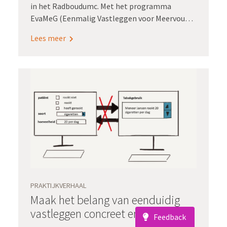
in het Radboudumc. Met het programma
EvaMeG (Eenmalig Vastleggen voor Meervoudig
Gebruik) wordt zorginformatie gestructureerd
Lees meer
vastgelegd in het epd. ‘Met die data, daarmee
heb je goud in handen!’ Liesbeth Langenhuysen,
programmamanager EvaMeG in het
Radboudumc, kan het niet genoeg
benadrukken.
PRAKTIJKVERHAAL
Maak het belang van eenduidig
vastleggen concreet en
Feedback