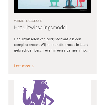
VERDIEPINGSSESSIE
Het Uitwisselingsmodel
Het uitwisselen van zorginformatie is een
complex proces. Wij hebben dit proces in kaart
gebracht en beschreven in een algemeen model
met acht stappen: Het Uitwisselingsmodel. Het
model helpt om op een gestructureerde manier
Lees meer
in kaart te brengen wat er komt kijken bij het
uitwisselen van gegevens op basis van zibs.
Adviseur Gé Klein Wolterink legt in deze
compacte sessie uit hoe het model werkt en
hoe je dit het beste in je eigen omgeving kunt
toepassen.